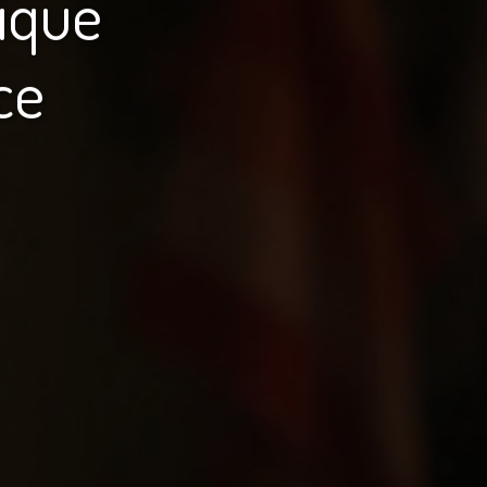
ique
ce